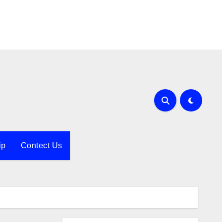
ip
Contect Us