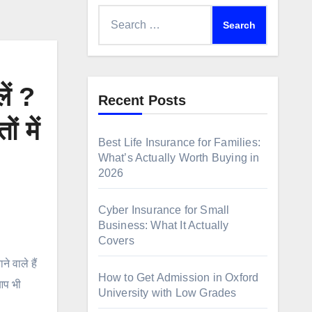
Search
for:
ें ?
Recent Posts
 में
Best Life Insurance for Families:
What’s Actually Worth Buying in
2026
Cyber Insurance for Small
Business: What It Actually
Covers
 वाले हैं
How to Get Admission in Oxford
आप भी
University with Low Grades