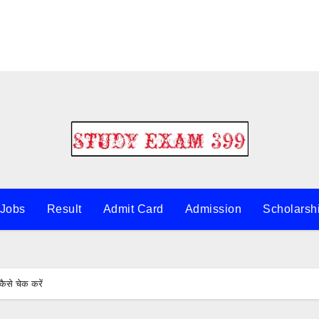
 Jobs
Result
Admit Card
Admission
Scholarsh
से चेक करें