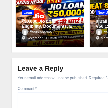
Loan
New U
₹50,000 Jio Loan —
8 Bal
Eligibility, Documents, EMI
V56.1
& Apply Process Step-by-
Aim L
Varun Sharma
Va
Step
Coins
December 31, 2025
Marc
Leave a Reply
Your email address will not be published.
Required f
Comment
*