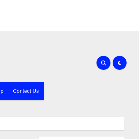
ip
Contect Us