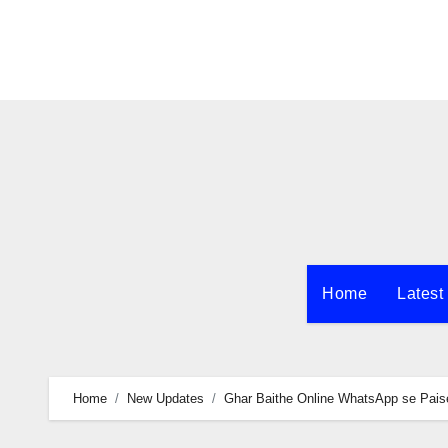
Skip
to
content
Home
Latest
Home
New Updates
Ghar Baithe Online WhatsApp se Paise K