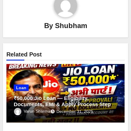
By
Shubham
Related Post
Loan
₹50,000 Jio Loan — Eligibility,
Documents, EMI & Apply Process Step-
by-Step
Varun Sharma
December 31, 2025