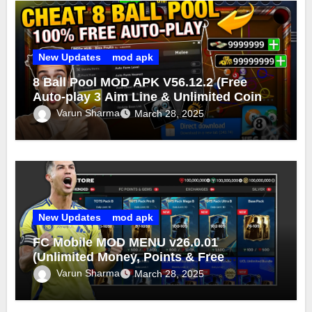
New Updates
mod apk
8 Ball Pool MOD APK V56.12.2 (Free
Auto-play 3 Aim Line & Unlimited Coins
Cash 2025)
Varun Sharma
March 28, 2025
New Updates
mod apk
FC Mobile MOD MENU v26.0.01
(Unlimited Money, Points & Free
Purchase) FC Mobile MOD 2025
Varun Sharma
March 28, 2025