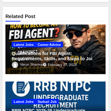
Related Post
Latest Jobs
Career Advice
Qualifications for FBI Agent:
Requirements, Skills, and Steps to Join
the FBI
Varun Sharma
February 27, 2026
Latest Jobs
Sarkari Job
RRB NTPC 2025-26 Undergraduate