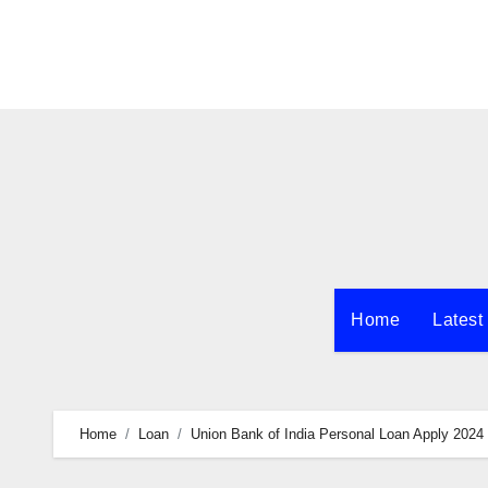
Skip
to
content
Home
Latest
Home
Loan
Union Bank of India Personal Loan Apply 2024 : यूनि