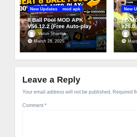
New Updates
mod apk
New U
8 Ball Pool MOD APK
FC M
V56.12.2 (Free Auto-play 3
v26.0
Aim Line & Unlimited
Point
Varun Sharma
Va
Coins Cash 2025)
FC Mo
March 28, 2025
Marc
Leave a Reply
Your email address will not be published.
Required f
Comment
*