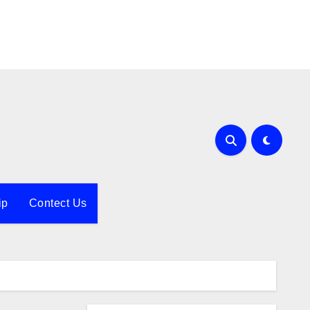
ip
Contect Us