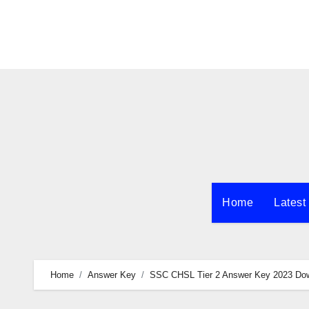
Skip
to
content
Home
Latest
Home
Answer Key
SSC CHSL Tier 2 Answer Key 2023 Down