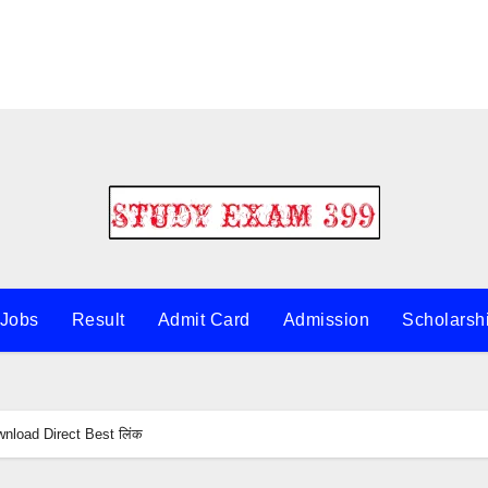
 Jobs
Result
Admit Card
Admission
Scholarsh
load Direct Best लिंक