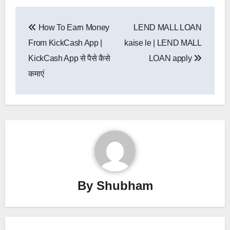
Post
How To Earn Money
LEND MALL LOAN
navigation
From KickCash App |
kaise le | LEND MALL
KickCash App से पैसे कैसे
LOAN apply
कमाएं
By
Shubham