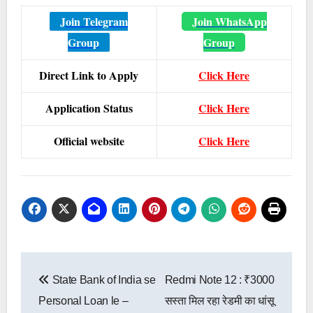
Join Telegram
Join WhatsApp
Group
Group
Direct Link to Apply
Click Here
Application Status
Click Here
Official website
Click Here
Post
State Bank of India se
Redmi Note 12 : ₹3000
navigation
Personal Loan le –
सस्ता मिल रहा रेडमी का धांसू