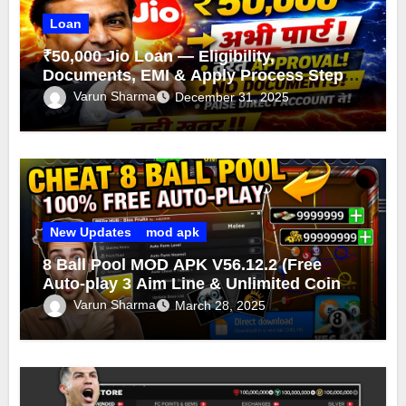
Loan
₹50,000 Jio Loan — Eligibility,
Documents, EMI & Apply Process Step-
by-Step
Varun Sharma
December 31, 2025
New Updates
mod apk
8 Ball Pool MOD APK V56.12.2 (Free
Auto-play 3 Aim Line & Unlimited Coins
Cash 2025)
Varun Sharma
March 28, 2025