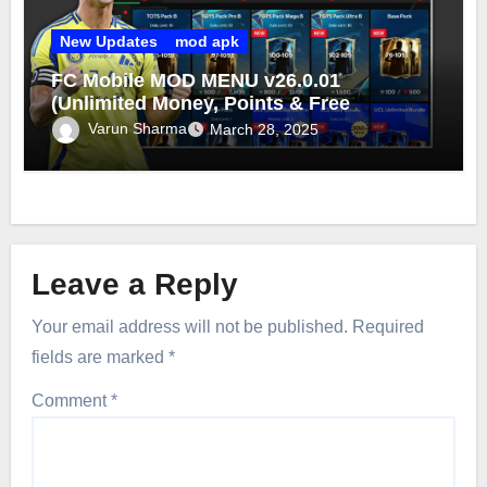
New Updates
mod apk
FC Mobile MOD MENU v26.0.01
(Unlimited Money, Points & Free
Purchase) FC Mobile MOD 2025
Varun Sharma
March 28, 2025
Leave a Reply
Your email address will not be published.
Required
fields are marked
*
Comment
*