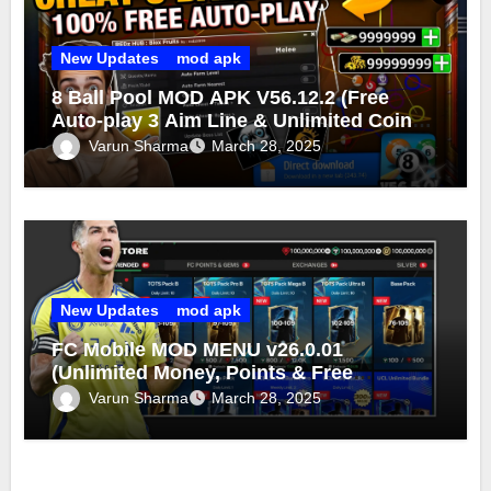
New Updates
mod apk
8 Ball Pool MOD APK V56.12.2 (Free
Auto-play 3 Aim Line & Unlimited Coins
Cash 2025)
Varun Sharma
March 28, 2025
New Updates
mod apk
FC Mobile MOD MENU v26.0.01
(Unlimited Money, Points & Free
Purchase) FC Mobile MOD 2025
Varun Sharma
March 28, 2025