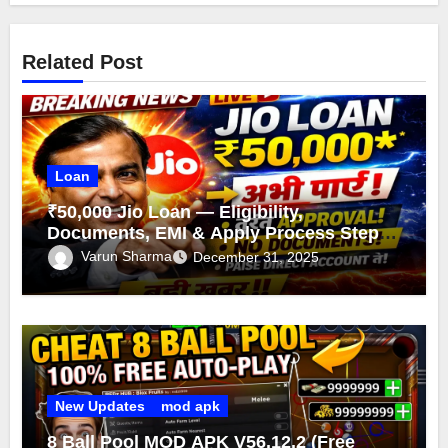
Related Post
Loan
₹50,000 Jio Loan — Eligibility,
Documents, EMI & Apply Process Step-
by-Step
Varun Sharma
December 31, 2025
New Updates
mod apk
8 Ball Pool MOD APK V56.12.2 (Free