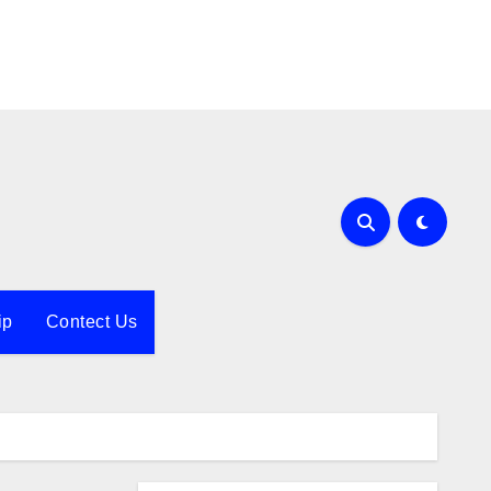
ip
Contect Us