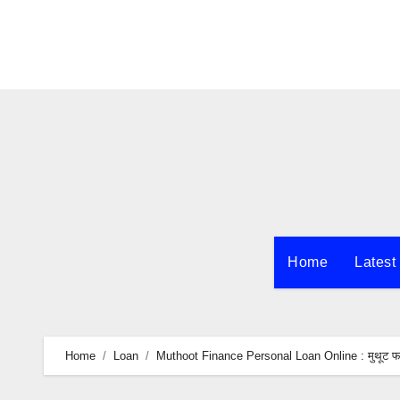
Skip
to
content
Home
Latest
Home
Loan
Muthoot Finance Personal Loan Online : मुथूट फाइन