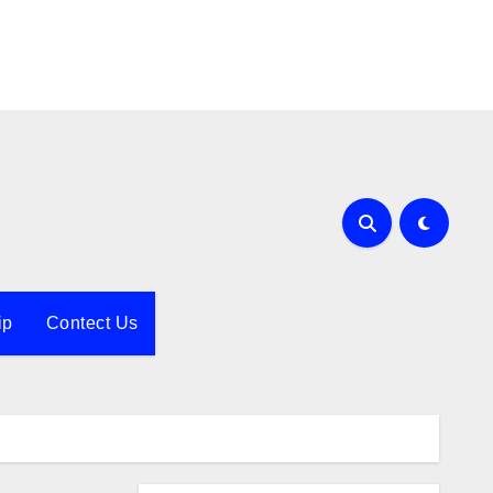
ip
Contect Us