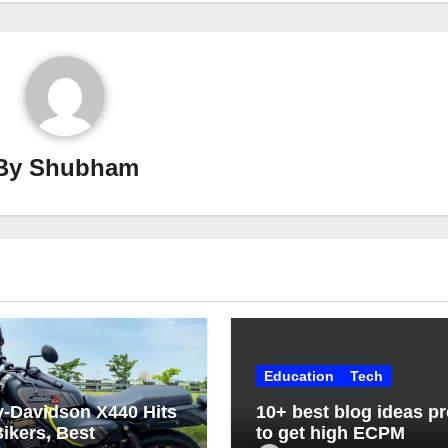
By
Shubham
Education
Tech
y-Davidson X440 Hits
10+ best blog ideas p
ikers, Best
to get high ECPM