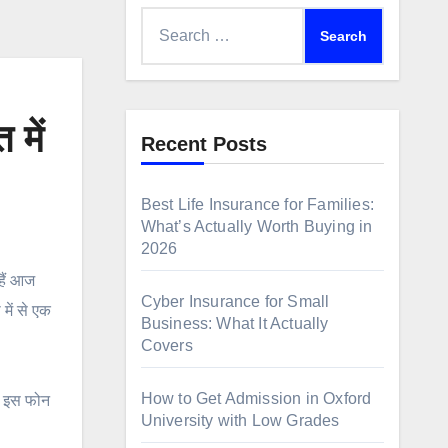
Search
for:
में
Recent Posts
Best Life Insurance for Families:
What’s Actually Worth Buying in
2026
हैं आज
Cyber Insurance for Small
ें से एक
Business: What It Actually
Covers
How to Get Admission in Oxford
के इस फोन
University with Low Grades