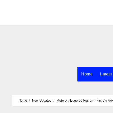
Skip
to
content
Home
Latest
Home
New Updates
Motorola Edge 30 Fusion – बेस्ट 5जी फोन