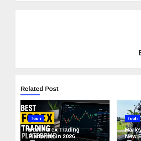
Related Post
Tech
Tech
Best Forex Trading
Harle
Platforms in 2026
New B