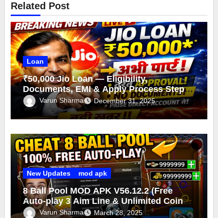
Related Post
Loan
₹50,000 Jio Loan — Eligibility,
Documents, EMI & Apply Process Step-
by-Step
Varun Sharma
December 31, 2025
New Updates
mod apk
8 Ball Pool MOD APK V56.12.2 (Free
Auto-play 3 Aim Line & Unlimited Coins
Cash 2025)
Varun Sharma
March 28, 2025