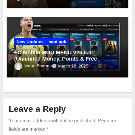
New Updates
mod apk
FC Mobile MOD MENU v26.0.01
(Unlimited Money, Points & Free
Purchase) FC Mobile MOD 2025
Varun Sharma
March 28, 2025
Leave a Reply
Your email address will not be published.
Required
fields are marked
*