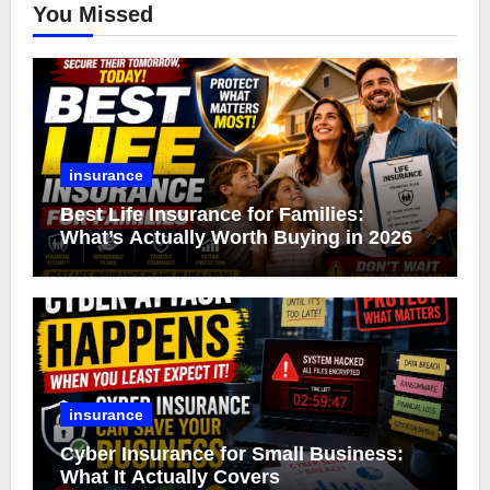
You Missed
insurance
Best Life Insurance for Families:
What’s Actually Worth Buying in 2026
insurance
Cyber Insurance for Small Business:
What It Actually Covers