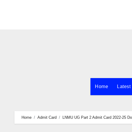
Skip
to
content
Home
Latest
Home
Admit Card
LNMU UG Part 2 Admit Card 2022-25 Download