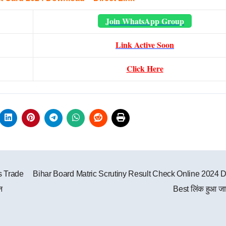
Join WhatsApp Group
Link Active Soon
Click Here
s Trade
Bihar Board Matric Scrutiny Result Check Online 2024 D
न
Best लिंक हुआ ज