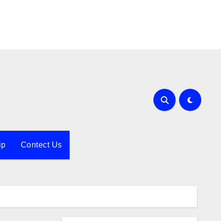
ip
Contect Us