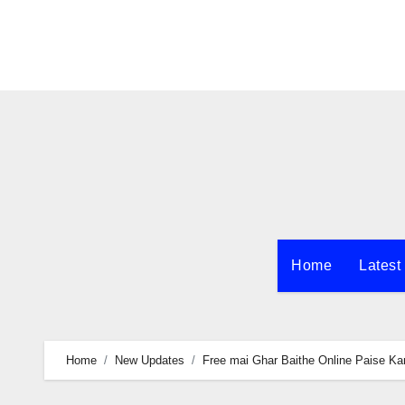
Skip
to
content
Home
Latest
Home
New Updates
Free mai Ghar Baithe Online Paise Kamay