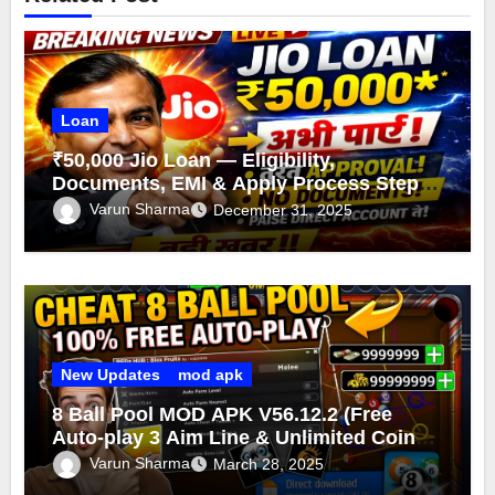
Loan
₹50,000 Jio Loan — Eligibility,
Documents, EMI & Apply Process Step-
by-Step
Varun Sharma
December 31, 2025
New Updates
mod apk
8 Ball Pool MOD APK V56.12.2 (Free
Auto-play 3 Aim Line & Unlimited Coins
Cash 2025)
Varun Sharma
March 28, 2025