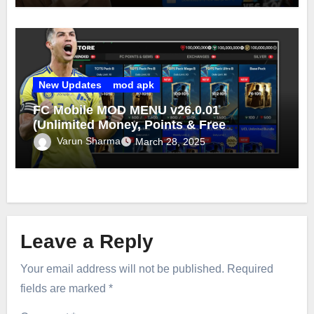
New Updates
mod apk
FC Mobile MOD MENU v26.0.01
(Unlimited Money, Points & Free
Purchase) FC Mobile MOD 2025
Varun Sharma
March 28, 2025
Leave a Reply
Your email address will not be published.
Required
fields are marked
*