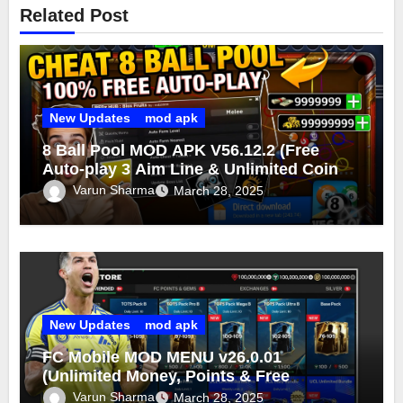
Related Post
New Updates
mod apk
8 Ball Pool MOD APK V56.12.2 (Free
Auto-play 3 Aim Line & Unlimited Coins
Cash 2025)
Varun Sharma
March 28, 2025
New Updates
mod apk
FC Mobile MOD MENU v26.0.01
(Unlimited Money, Points & Free
Purchase) FC Mobile MOD 2025
Varun Sharma
March 28, 2025