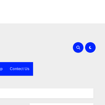
ip
Contect Us