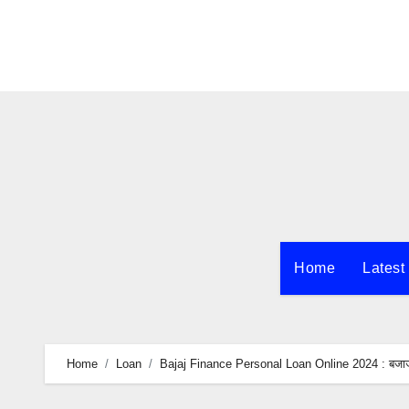
Skip
to
content
Home
Latest
Home
Loan
Bajaj Finance Personal Loan Online 2024 : बजाज फा